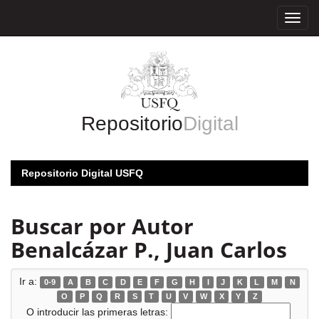
Skip
navigation
Repositorio
Digital
Repositorio Digital USFQ
Buscar por Autor
Benalcázar P., Juan Carlos
Ir a:
0-9
A
B
C
D
E
F
G
H
I
J
K
L
M
N
O
P
Q
R
S
T
U
V
W
X
Y
Z
O introducir las primeras letras: