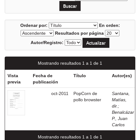
Ordenar por:
En orden:
Resultados por página
Autor/Registro:
Mostrando resultados 1 a 1 de 1
Vista
Fecha de
Título
Autor(es)
previa
publicación
oct-2011
PopCorn de
Santana,
pollo browster
Matías,
dir.
;
Benalcázar
P., Juan
Carlos
Mostrando resultados 1 a 1 de 1