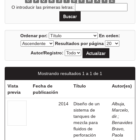
O
P
Q
R
S
T
U
V
W
X
Y
Z
O introducir las primeras letras:
Ordenar por:
En orden:
Resultados por página
Autor/Registro:
Mostrando resultados 1 a 1 de 1
Vista
Fecha de
Título
Autor(es)
previa
publicación
2014
Diseño de un
Albuja,
sistema de
Marcelo,
tanques de
dir.
;
mezcla para
Benavides
fluidos de
Bravo,
perforación
Paola