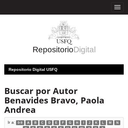
Skip
navigation
Repositorio
Digital
Repositorio Digital USFQ
Buscar por Autor
Benavides Bravo, Paola
Andrea
Ir a:
0-9
A
B
C
D
E
F
G
H
I
J
K
L
M
N