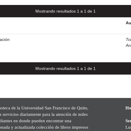
Mostrando resultados 1 a 1 de 1
Au
ación
To
An
Mostrando resultados 1 a 1 de 1
ioteca de la Universidad San Francisco de Quito,
Ho
s servicios diariamente para la atención de miles
udiantes en donde pueden encontrar una
Se
onada y actualizada colección de libros impresos
Lu