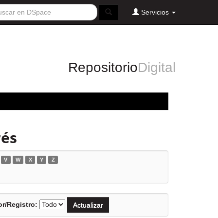
Servicios
Repositorio
Digital
rés
V
W
X
Y
Z
r/Registro: