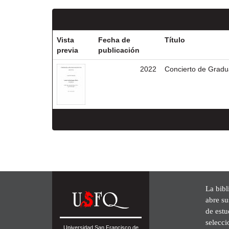
Vista
Fecha de
Título
previa
publicación
2022
Concierto de Gradu
La bibl
abre su
de est
selecci
Universidad San Francisco de