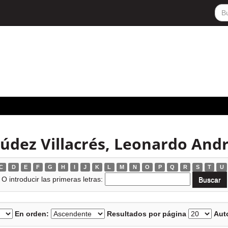
údez Villacrés, Leonardo And
C
D
E
F
G
H
I
J
K
L
M
N
O
P
Q
R
S
T
U
O introducir las primeras letras:
En orden:
Resultados por página
Auto