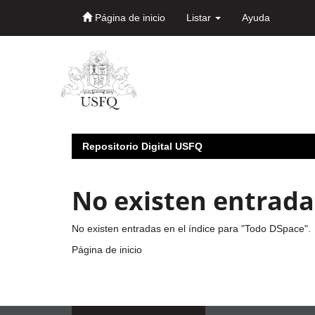
Página de inicio
Listar
Ayuda
Skip
navigation
Repositorio Digital USFQ
No existen entradas
No existen entradas en el índice para "Todo DSpace".
Página de inicio