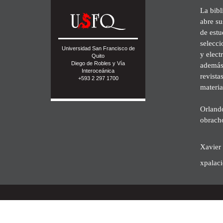
La bibl
abre su
de est
selecci
Universidad San Francisco de
y elect
Quito
Diego de Robles y Vía
además 
Interoceánica
revista
+593 2 297 1700
materia
Orland
obrach
Xavier 
xpalac