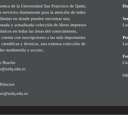
ioteca de la Universidad San Francisco de Quito,
Ho
s servicios diariamente para la atención de miles
udiantes en donde pueden encontrar una
Se
onada y actualizada colección de libros impresos
Lu
rónicos en todas las áreas del conocimiento,
cuenta con suscripciones a las más importantes
Pe
s científicas y técnicas, una extensa colección de
Lu
les multimedia y acceso.
Fer
o Bracho
Ce
o@usfq.edu.ec
bi
Palacios
ios@usfq.edu.ec