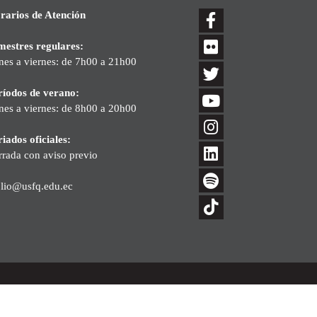
rarios de Atención
mestres regulares:
nes a viernes: de 7h00 a 21h00
ríodos de verano:
nes a viernes: de 8h00 a 20h00
iados oficiales:
rrada con aviso previo
blio@usfq.edu.ec