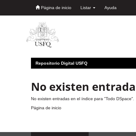
Página de inicio
Listar
Ayuda
Skip
navigation
Repositorio Digital USFQ
No existen entradas
No existen entradas en el índice para "Todo DSpace".
Página de inicio