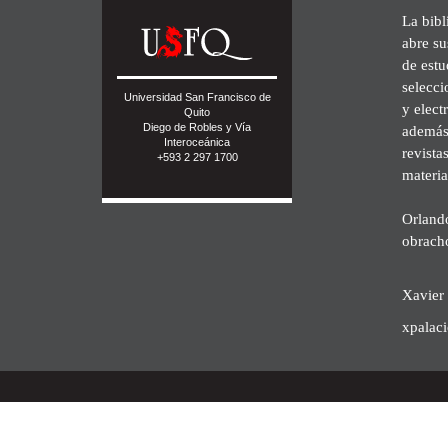
La bibl
abre su
de est
selecci
Universidad San Francisco de
y elect
Quito
Diego de Robles y Vía
además 
Interoceánica
revista
+593 2 297 1700
materia
Orland
obrach
Xavier 
xpalac