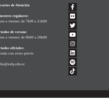
rarios de Atención
mestres regulares:
nes a viernes: de 7h00 a 21h00
ríodos de verano:
nes a viernes: de 8h00 a 20h00
iados oficiales:
rrada con aviso previo
blio@usfq.edu.ec