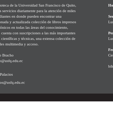
ioteca de la Universidad San Francisco de Quito,
Ho
s servicios diariamente para la atención de miles
udiantes en donde pueden encontrar una
Se
onada y actualizada colección de libros impresos
Lu
rónicos en todas las áreas del conocimiento,
cuenta con suscripciones a las más importantes
Pe
s científicas y técnicas, una extensa colección de
Lu
les multimedia y acceso.
Fer
o Bracho
Ce
o@usfq.edu.ec
bi
Palacios
ios@usfq.edu.ec