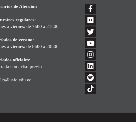
rarios de Atención
mestres regulares:
nes a viernes: de 7h00 a 21h00
ríodos de verano:
nes a viernes: de 8h00 a 20h00
iados oficiales:
rrada con aviso previo
blio@usfq.edu.ec