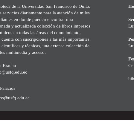
ioteca de la Universidad San Francisco de Quito,
Ho
s servicios diariamente para la atención de miles
udiantes en donde pueden encontrar una
Se
onada y actualizada colección de libros impresos
Lu
rónicos en todas las áreas del conocimiento,
cuenta con suscripciones a las más importantes
Pe
s científicas y técnicas, una extensa colección de
Lu
les multimedia y acceso.
Fer
o Bracho
Ce
o@usfq.edu.ec
bi
Palacios
ios@usfq.edu.ec