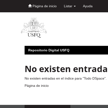
Página de inicio
Listar
Ayuda
Skip
navigation
Repositorio Digital USFQ
No existen entradas
No existen entradas en el índice para "Todo DSpace".
Página de inicio