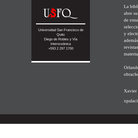
La bibl
abre su
de est
selecci
Universidad San Francisco de
y elect
Quito
Diego de Robles y Vía
además 
Interoceánica
revista
+593 2 297 1700
materia
Orland
obrach
Xavier 
xpalac