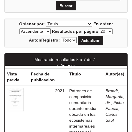
Ordenar por:
En orden:
Resultados por página
Autor/Registro:
Mostrando resultados 5 a 7 de 7
< Anterior
Vista
Fecha de
Título
Autor(es)
previa
publicación
2021
Patrones de
Brandt,
composición
Margarita,
comunitaria
dir.
;
Picho
durante media
Paucar,
década en los
Carlos
ecosistemas
Saúl
intermareales