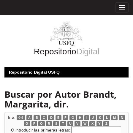
Skip
navigation
Repositorio
Digital
Repositorio Digital USFQ
Buscar por Autor Brandt,
Margarita, dir.
Ir a:
0-9
A
B
C
D
E
F
G
H
I
J
K
L
M
N
O
P
Q
R
S
T
U
V
W
X
Y
Z
O introducir las primeras letras: