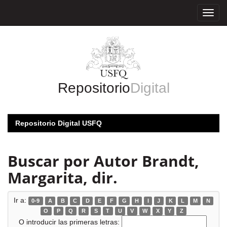
Skip
navigation
Repositorio
Digital
Repositorio Digital USFQ
Buscar por Autor Brandt,
Margarita, dir.
Ir a:
0-9
A
B
C
D
E
F
G
H
I
J
K
L
M
N
O
P
Q
R
S
T
U
V
W
X
Y
Z
O introducir las primeras letras: