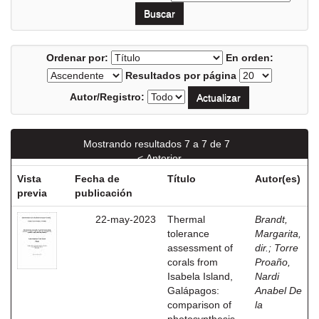
Ordenar por:
En orden:
Resultados por página
Autor/Registro:
Mostrando resultados 7 a 7 de 7
< Anterior
Vista
Fecha de
Título
Autor(es)
previa
publicación
22-may-2023
Thermal
Brandt,
tolerance
Margarita,
assessment of
dir.
;
Torre
corals from
Proaño,
Isabela Island,
Nardi
Galápagos:
Anabel De
comparison of
la