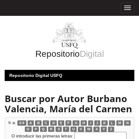
Skip
navigation
Repositorio
Digital
Repositorio Digital USFQ
Buscar por Autor Burbano
Valencia, María del Carmen
Ir a:
0-9
A
B
C
D
E
F
G
H
I
J
K
L
M
N
O
P
Q
R
S
T
U
V
W
X
Y
Z
O introducir las primeras letras: