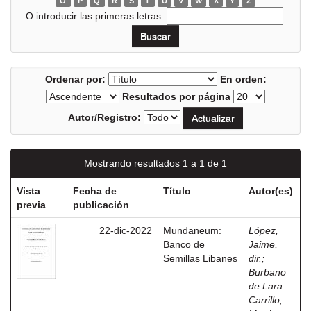
O
P
Q
R
S
T
U
V
W
X
Y
Z
O introducir las primeras letras:
Ordenar por:
En orden:
Resultados por página
Autor/Registro:
Mostrando resultados 1 a 1 de 1
Vista
Fecha de
Título
Autor(es)
previa
publicación
22-dic-2022
Mundaneum:
López,
Banco de
Jaime,
Semillas Libanes
dir.
;
Burbano
de Lara
Carrillo,