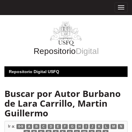
Skip
navigation
Repositorio
Digital
Repositorio Digital USFQ
Buscar por Autor Burbano
de Lara Carrillo, Martin
Guillermo
Ir a:
0-9
A
B
C
D
E
F
G
H
I
J
K
L
M
N