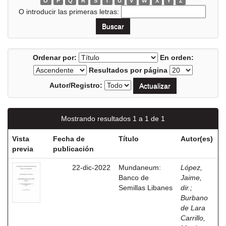
O
P
Q
R
S
T
U
V
W
X
Y
Z
O introducir las primeras letras:
Ordenar por:
En orden:
Resultados por página
Autor/Registro:
Mostrando resultados 1 a 1 de 1
Vista
Fecha de
Título
Autor(es)
previa
publicación
22-dic-2022
Mundaneum:
López,
Banco de
Jaime,
Semillas Libanes
dir.
;
Burbano
de Lara
Carrillo,