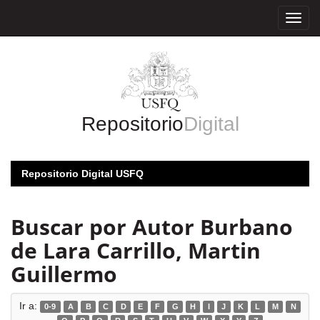
Skip
navigation
Repositorio
Digital
Repositorio Digital USFQ
Buscar por Autor Burbano
de Lara Carrillo, Martin
Guillermo
Ir a:
0-9
A
B
C
D
E
F
G
H
I
J
K
L
M
N