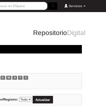
Servicios
Repositorio
Digital
V
W
X
Y
Z
r/Registro: