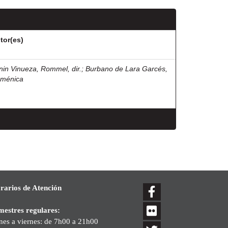
tor(es)
nin Vinueza, Rommel, dir.
;
Burbano de Lara Garcés,
ménica
rarios de Atención
mestres regulares:
nes a viernes: de 7h00 a 21h00