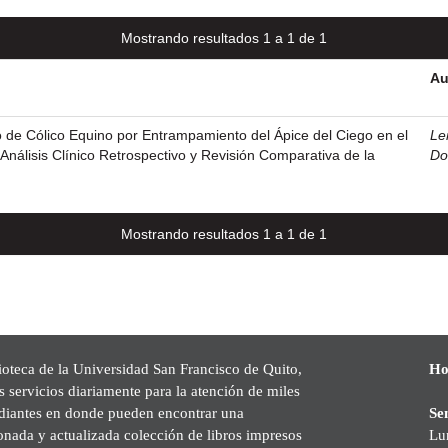
Mostrando resultados 1 a 1 de 1
Au
 de Cólico Equino por Entrampamiento del Ápice del Ciego en el
Le
Análisis Clínico Retrospectivo y Revisión Comparativa de la
Do
Mostrando resultados 1 a 1 de 1
ioteca de la Universidad San Francisco de Quito,
Ho
s servicios diariamente para la atención de miles
udiantes en donde pueden encontrar una
Se
onada y actualizada colección de libros impresos
Lu