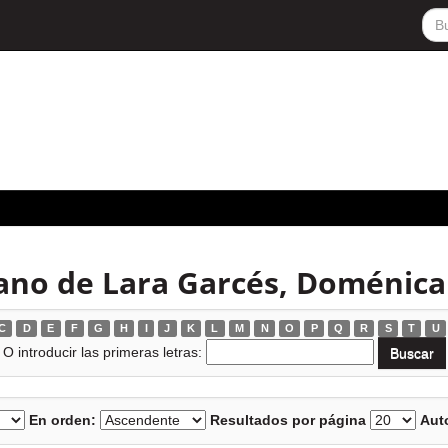
ano de Lara Garcés, Doménica
C
D
E
F
G
H
I
J
K
L
M
N
O
P
Q
R
S
T
U
O introducir las primeras letras:
En orden:
Resultados por página
Auto