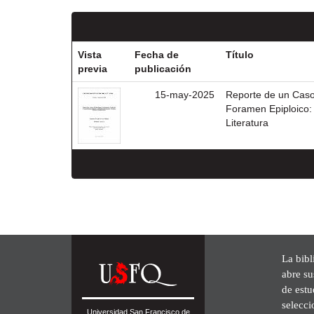
Vista
Fecha de
Título
previa
publicación
15-may-2025
Reporte de un Caso
Foramen Epiploico: 
Literatura
La bibl
abre su
de est
selecci
Universidad San Francisco de