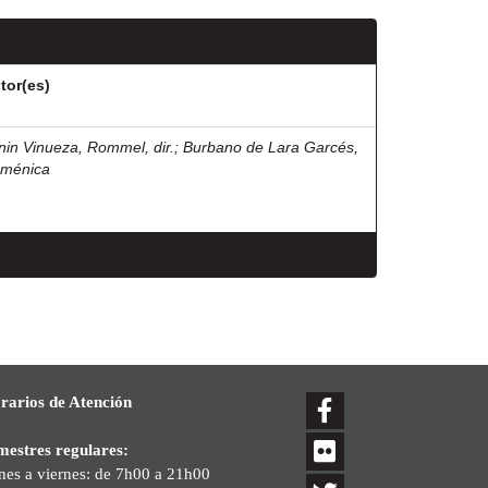
tor(es)
nin Vinueza, Rommel, dir.
;
Burbano de Lara Garcés,
ménica
rarios de Atención
mestres regulares:
nes a viernes: de 7h00 a 21h00