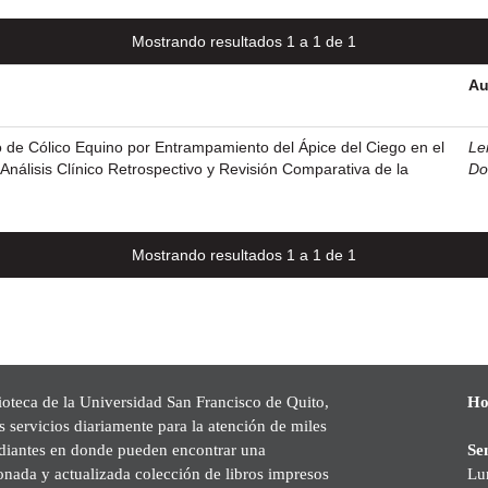
Mostrando resultados 1 a 1 de 1
Au
 de Cólico Equino por Entrampamiento del Ápice del Ciego en el
Le
Análisis Clínico Retrospectivo y Revisión Comparativa de la
Do
Mostrando resultados 1 a 1 de 1
ioteca de la Universidad San Francisco de Quito,
Ho
s servicios diariamente para la atención de miles
udiantes en donde pueden encontrar una
Se
onada y actualizada colección de libros impresos
Lu