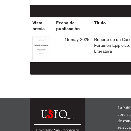
Vista
Fecha de
Título
previa
publicación
15-may-2025
Reporte de un Caso
Foramen Epiploico: 
Literatura
La bibl
abre su
de est
selecci
Universidad San Francisco de