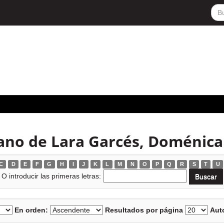
ano de Lara Garcés, Doménica
C
D
E
F
G
H
I
J
K
L
M
N
O
P
Q
R
S
T
U
O introducir las primeras letras:
En orden:
Resultados por página
Auto