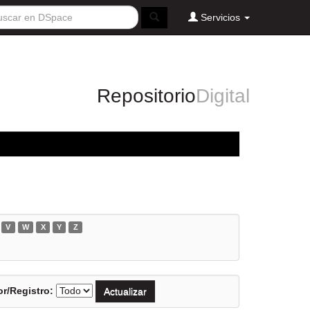
Servicios
Repositorio
Digital
V
W
X
Y
Z
r/Registro: