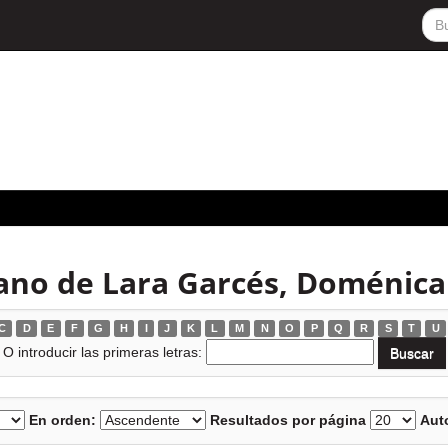
ano de Lara Garcés, Doménica
C
D
E
F
G
H
I
J
K
L
M
N
O
P
Q
R
S
T
U
O introducir las primeras letras:
En orden:
Resultados por página
Auto