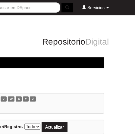
Servicios
Repositorio
Digital
V
W
X
Y
Z
r/Registro: