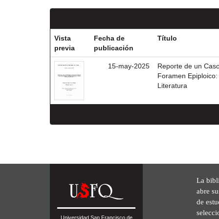
Vista
Fecha de
Título
previa
publicación
15-may-2025
Reporte de un Caso
Foramen Epiploico: 
Literatura
La bibl
abre su
de est
selecci
Universidad San Francisco de