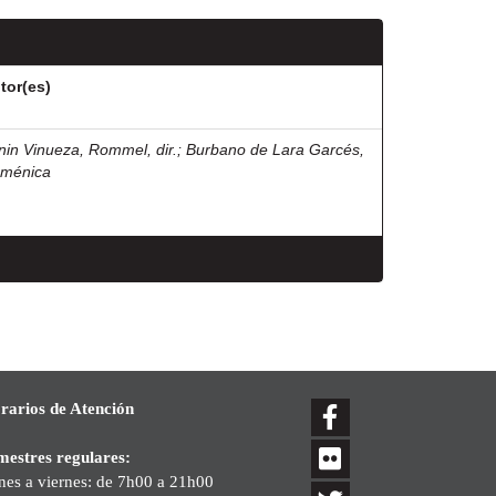
tor(es)
nin Vinueza, Rommel, dir.
;
Burbano de Lara Garcés,
ménica
rarios de Atención
mestres regulares:
nes a viernes: de 7h00 a 21h00