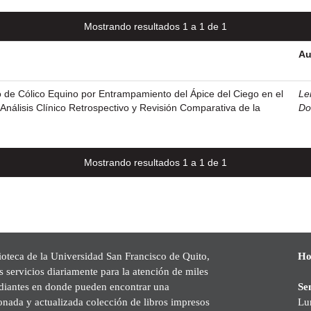
Mostrando resultados 1 a 1 de 1
Au
 de Cólico Equino por Entrampamiento del Ápice del Ciego en el
Le
Análisis Clínico Retrospectivo y Revisión Comparativa de la
Do
Mostrando resultados 1 a 1 de 1
ioteca de la Universidad San Francisco de Quito,
Ho
s servicios diariamente para la atención de miles
udiantes en donde pueden encontrar una
Se
onada y actualizada colección de libros impresos
Lu