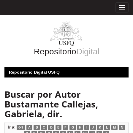
Skip
navigation
Repositorio
Digital
Repositorio Digital USFQ
Buscar por Autor
Bustamante Callejas,
Gabriela, dir.
Ir a:
0-9
A
B
C
D
E
F
G
H
I
J
K
L
M
N