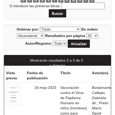
O
P
Q
R
S
T
U
V
W
X
Y
Z
O introducir las primeras letras:
Ordenar por:
En orden:
Resultados por página
Autor/Registro:
Mostrando resultados 3 a 3 de 3
< Anterior
Vista
Fecha de
Título
Autor(es)
previa
publicación
16-may-2023
Vacunación
Bustamante
contra el Virus
Callejas,
de Papiloma
Gabriela,
Humano en
dir.
;
Prieto
niños (hombres)
Marín,
como para
David