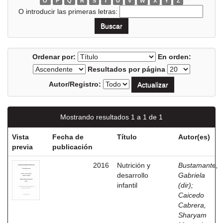
O
P
Q
R
S
T
U
V
W
X
Y
Z
O introducir las primeras letras:
Ordenar por:
En orden:
Resultados por página
Autor/Registro:
Mostrando resultados 1 a 1 de 1
Vista
Fecha de
Título
Autor(es)
previa
publicación
2016
Nutrición y
Bustamante,
desarrollo
Gabriela
infantil
(dir)
;
Caicedo
Cabrera,
Sharyam