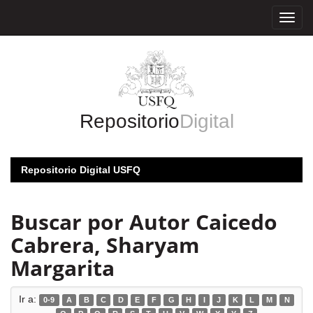
Skip
navigation
Repositorio
Digital
Repositorio Digital USFQ
Buscar por Autor Caicedo
Cabrera, Sharyam
Margarita
Ir a:
0-9
A
B
C
D
E
F
G
H
I
J
K
L
M
N