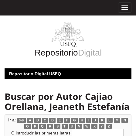
Skip
navigation
Repositorio
Digital
Repositorio Digital USFQ
Buscar por Autor Cajiao
Orellana, Jeaneth Estefanía
Ir a:
0-9
A
B
C
D
E
F
G
H
I
J
K
L
M
N
O
P
Q
R
S
T
U
V
W
X
Y
Z
O introducir las primeras letras: