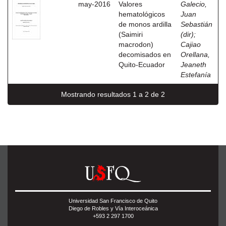
may-2016
Valores
Galecio,
hematológicos
Juan
de monos ardilla
Sebastián
(Saimiri
(dir)
;
macrodon)
Cajiao
decomisados en
Orellana,
Quito-Ecuador
Jeaneth
Estefanía
Mostrando resultados 1 a 2 de 2
Universidad San Francisco de Quito
Diego de Robles y Vía Interoceánica
+593 2 297 1700