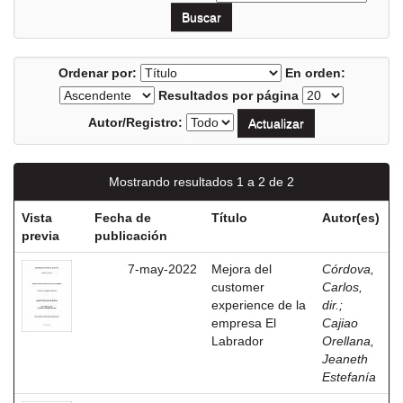
Ordenar por:
En orden:
Resultados por página
Autor/Registro:
Mostrando resultados 1 a 2 de 2
Vista
Fecha de
Título
Autor(es)
previa
publicación
7-may-2022
Mejora del
Córdova,
customer
Carlos,
experience de la
dir.
;
empresa El
Cajiao
Labrador
Orellana,
Jeaneth
Estefanía