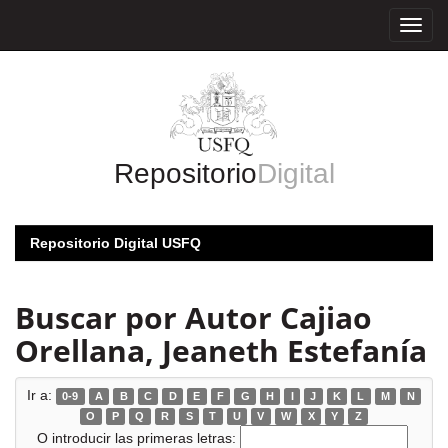
Skip
navigation
Repositorio
Digital
Repositorio Digital USFQ
Buscar por Autor Cajiao
Orellana, Jeaneth Estefanía
Ir a:
0-9
A
B
C
D
E
F
G
H
I
J
K
L
M
N
O
P
Q
R
S
T
U
V
W
X
Y
Z
O introducir las primeras letras: