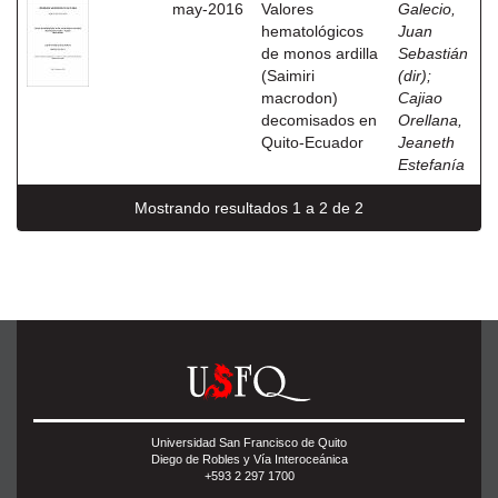
may-2016
Valores
Galecio,
hematológicos
Juan
de monos ardilla
Sebastián
(Saimiri
(dir)
;
macrodon)
Cajiao
decomisados en
Orellana,
Quito-Ecuador
Jeaneth
Estefanía
Mostrando resultados 1 a 2 de 2
Universidad San Francisco de Quito
Diego de Robles y Vía Interoceánica
+593 2 297 1700