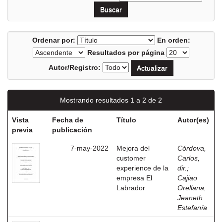
Ordenar por:
En orden:
Resultados por página
Autor/Registro:
Mostrando resultados 1 a 2 de 2
Vista
Fecha de
Título
Autor(es)
previa
publicación
7-may-2022
Mejora del
Córdova,
customer
Carlos,
experience de la
dir.
;
empresa El
Cajiao
Labrador
Orellana,
Jeaneth
Estefanía