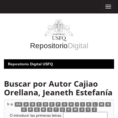
Skip
navigation
Repositorio
Digital
Repositorio Digital USFQ
Buscar por Autor Cajiao
Orellana, Jeaneth Estefanía
Ir a:
0-9
A
B
C
D
E
F
G
H
I
J
K
L
M
N
O
P
Q
R
S
T
U
V
W
X
Y
Z
O introducir las primeras letras: