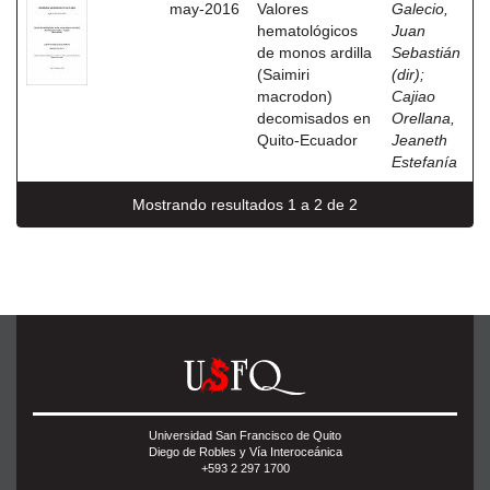
may-2016
Valores
Galecio,
hematológicos
Juan
de monos ardilla
Sebastián
(Saimiri
(dir)
;
macrodon)
Cajiao
decomisados en
Orellana,
Quito-Ecuador
Jeaneth
Estefanía
Mostrando resultados 1 a 2 de 2
Universidad San Francisco de Quito
Diego de Robles y Vía Interoceánica
+593 2 297 1700