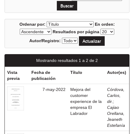
Ordenar por:
En orden:
Resultados por página
Autor/Registro:
Mostrando resultados 1 a 2 de 2
Vista
Fecha de
Título
Autor(es)
previa
publicación
7-may-2022
Mejora del
Córdova,
customer
Carlos,
experience de la
dir.
;
empresa El
Cajiao
Labrador
Orellana,
Jeaneth
Estefanía