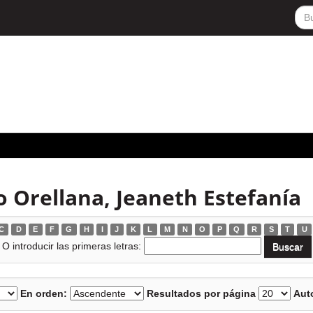
o Orellana, Jeaneth Estefanía
C
D
E
F
G
H
I
J
K
L
M
N
O
P
Q
R
S
T
U
O introducir las primeras letras:
En orden:
Resultados por página
Auto