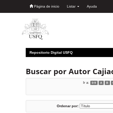
Página de inicio
Listar
Ayuda
Skip
navigation
Repositorio Digital USFQ
Buscar por Autor Cajia
Ir a:
0-9
A
B
Ordenar por: