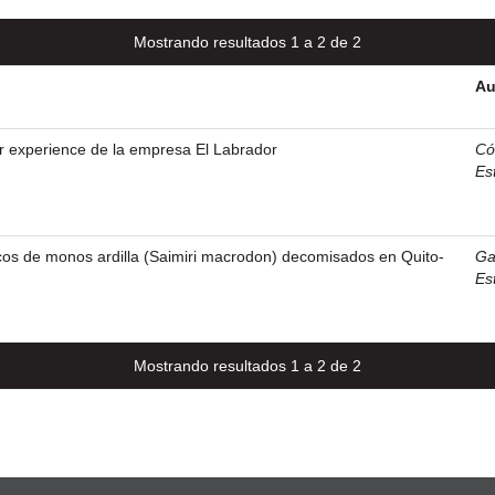
Mostrando resultados 1 a 2 de 2
Au
r experience de la empresa El Labrador
Có
Es
cos de monos ardilla (Saimiri macrodon) decomisados en Quito-
Ga
Es
Mostrando resultados 1 a 2 de 2