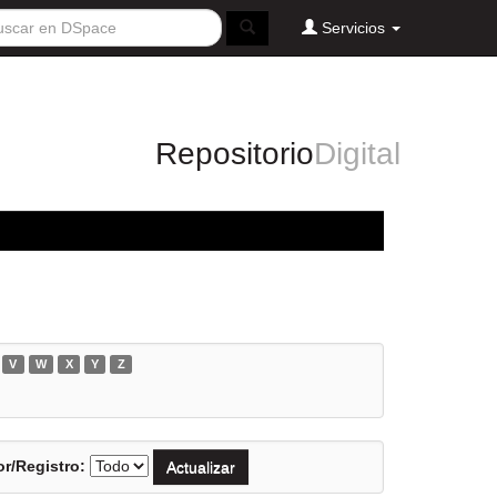
Servicios
Repositorio
Digital
V
W
X
Y
Z
r/Registro: