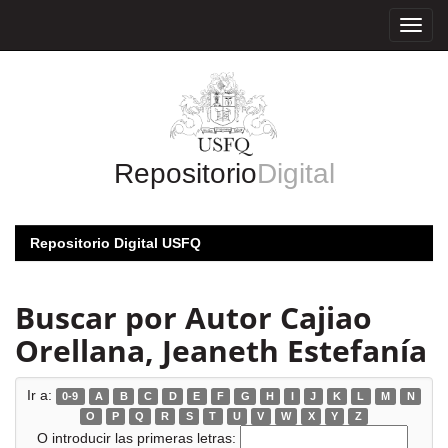
Skip
navigation
Repositorio
Digital
Repositorio Digital USFQ
Buscar por Autor Cajiao
Orellana, Jeaneth Estefanía
Ir a:
0-9
A
B
C
D
E
F
G
H
I
J
K
L
M
N
O
P
Q
R
S
T
U
V
W
X
Y
Z
O introducir las primeras letras: