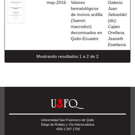
may-2016
Valores
Galecio,
hematológicos
Juan
de monos ardilla
Sebastián
(Saimiri
(dir)
;
macrodon)
Cajiao
decomisados en
Orellana,
Quito-Ecuador
Jeaneth
Estefanía
Mostrando resultados 1 a 2 de 2
Universidad San Francisco de Quito
Diego de Robles y Vía Interoceánica
+593 2 297 1700