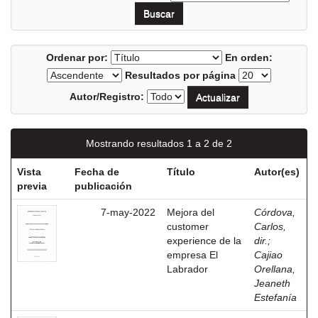
Ordenar por:
En orden:
Resultados por página
Autor/Registro:
Mostrando resultados 1 a 2 de 2
Vista
Fecha de
Título
Autor(es)
previa
publicación
7-may-2022
Mejora del
Córdova,
customer
Carlos,
experience de la
dir.
;
empresa El
Cajiao
Labrador
Orellana,
Jeaneth
Estefanía