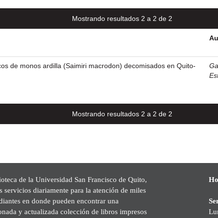
Mostrando resultados 2 a 2 de 2
Au
cos de monos ardilla (Saimiri macrodon) decomisados en Quito-
Ga
Es
Mostrando resultados 2 a 2 de 2
ioteca de la Universidad San Francisco de Quito,
Ho
s servicios diariamente para la atención de miles
udiantes en donde pueden encontrar una
Se
onada y actualizada colección de libros impresos
Lu