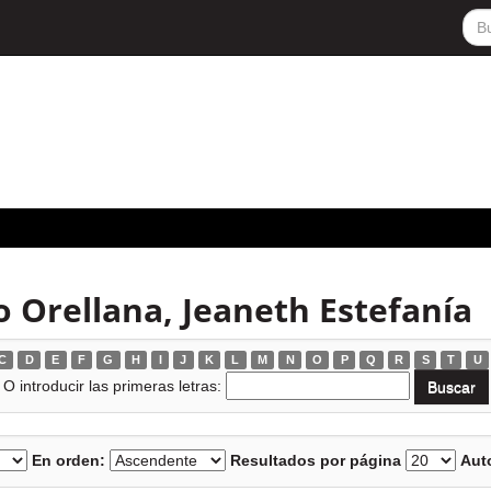
o Orellana, Jeaneth Estefanía
C
D
E
F
G
H
I
J
K
L
M
N
O
P
Q
R
S
T
U
O introducir las primeras letras:
En orden:
Resultados por página
Auto