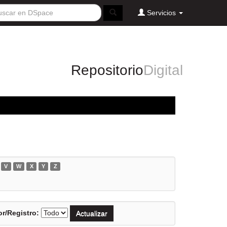
Servicios
Repositorio
Digital
V
W
X
Y
Z
r/Registro: