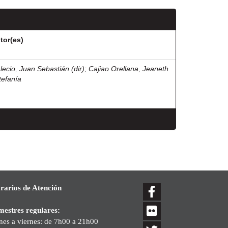
tor(es)
lecio, Juan Sebastián (dir)
;
Cajiao Orellana, Jeaneth
tefanía
rarios de Atención
mestres regulares:
nes a viernes: de 7h00 a 21h00