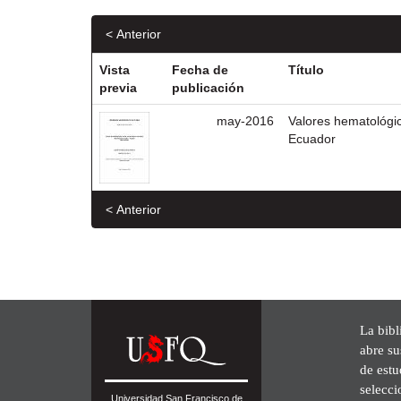
< Anterior
Vista
Fecha de
Título
previa
publicación
may-2016
Valores hematológi
Ecuador
< Anterior
La bibl
abre su
de est
selecci
Universidad San Francisco de