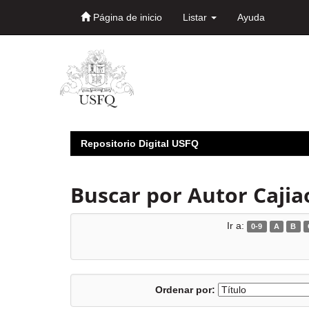
Página de inicio
Listar
Ayuda
Skip
navigation
Repositorio Digital USFQ
Buscar por Autor Cajia
Ir a:
0-9
A
B
Ordenar por: