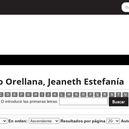
o Orellana, Jeaneth Estefanía
C
D
E
F
G
H
I
J
K
L
M
N
O
P
Q
R
S
T
U
O introducir las primeras letras:
En orden:
Resultados por página
Auto