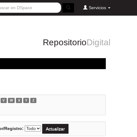
Servicios
Repositorio
Digital
V
W
X
Y
Z
r/Registro: