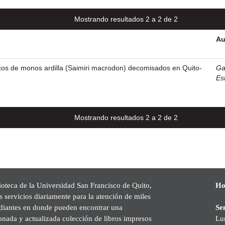
Mostrando resultados 2 a 2 de 2
Au
cos de monos ardilla (Saimiri macrodon) decomisados en Quito-
Ga
Es
Mostrando resultados 2 a 2 de 2
ioteca de la Universidad San Francisco de Quito,
Ho
s servicios diariamente para la atención de miles
udiantes en donde pueden encontrar una
Se
onada y actualizada colección de libros impresos
Lu