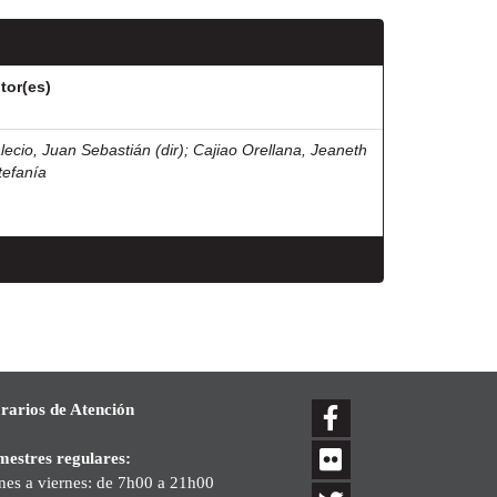
tor(es)
lecio, Juan Sebastián (dir)
;
Cajiao Orellana, Jeaneth
tefanía
rarios de Atención
mestres regulares:
nes a viernes: de 7h00 a 21h00