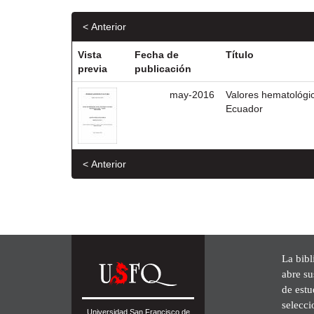
< Anterior
Vista
Fecha de
Título
previa
publicación
may-2016
Valores hematológi
Ecuador
< Anterior
La bibl
abre su
de est
selecci
Universidad San Francisco de