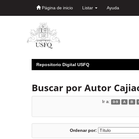
Página de inicio
Listar
Ayuda
Skip
navigation
Repositorio Digital USFQ
Buscar por Autor Cajia
Ir a:
0-9
A
B
Ordenar por: