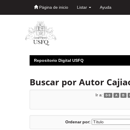
Página de inicio
Listar
Ayuda
Skip
navigation
Repositorio Digital USFQ
Buscar por Autor Cajia
Ir a:
0-9
A
B
Ordenar por: