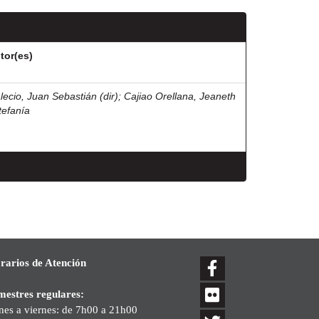
tor(es)
lecio, Juan Sebastián (dir)
;
Cajiao Orellana, Jeaneth
tefanía
rarios de Atención
mestres regulares:
nes a viernes: de 7h00 a 21h00