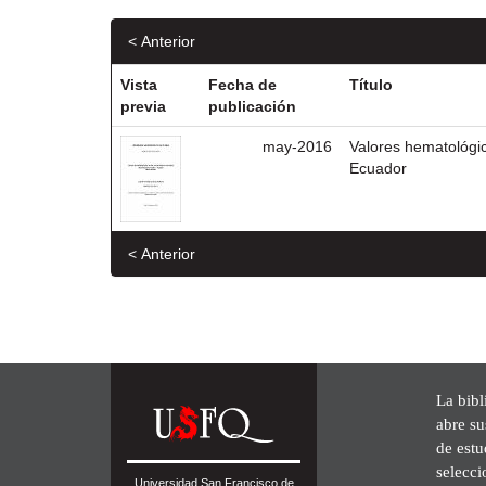
< Anterior
Vista
Fecha de
Título
previa
publicación
may-2016
Valores hematológi
Ecuador
< Anterior
La bibl
abre su
de est
selecci
Universidad San Francisco de