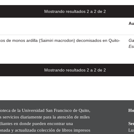
Mostrando resultados 2 a 2 de 2
Au
cos de monos ardilla (Saimiri macrodon) decomisados en Quito-
Ga
Es
Mostrando resultados 2 a 2 de 2
ioteca de la Universidad San Francisco de Quito,
Ho
s servicios diariamente para la atención de miles
udiantes en donde pueden encontrar una
Se
onada y actualizada colección de libros impresos
Lu