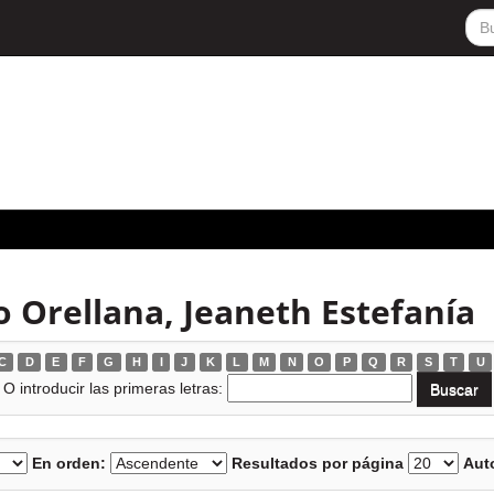
o Orellana, Jeaneth Estefanía
C
D
E
F
G
H
I
J
K
L
M
N
O
P
Q
R
S
T
U
O introducir las primeras letras:
En orden:
Resultados por página
Auto