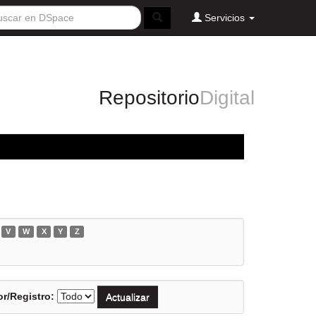
Servicios
Repositorio
Digital
V
W
X
Y
Z
r/Registro: