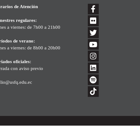
rarios de Atención
mestres regulares:
nes a viernes: de 7h00 a 21h00
ríodos de verano:
nes a viernes: de 8h00 a 20h00
iados oficiales:
rrada con aviso previo
blio@usfq.edu.ec