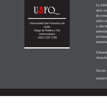
La bibl
abre su
de est
selecci
Universidad San Francisco de
y elect
Quito
Diego de Robles y Vía
además 
Interoceánica
revista
+593 2 297 1700
materia
Orland
obrach
Xavier 
xpalac