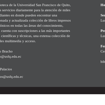
ioteca de la Universidad San Francisco de Quito,
Ho
s servicios diariamente para la atención de miles
udiantes en donde pueden encontrar una
Se
onada y actualizada colección de libros impresos
Lu
rónicos en todas las áreas del conocimiento,
cuenta con suscripciones a las más importantes
Pe
s científicas y técnicas, una extensa colección de
Lu
les multimedia y acceso.
Fer
o Bracho
Ce
o@usfq.edu.ec
bi
Palacios
ios@usfq.edu.ec