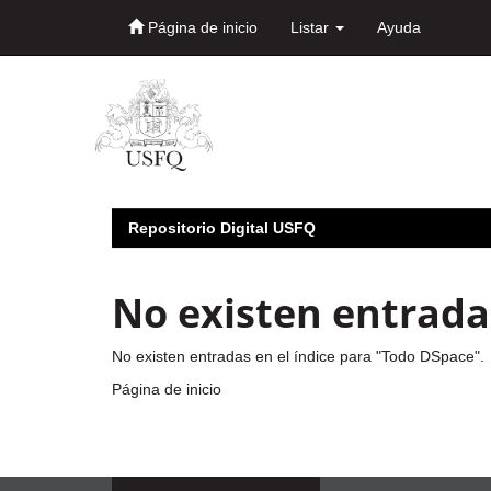
Página de inicio
Listar
Ayuda
Skip
navigation
Repositorio Digital USFQ
No existen entradas
No existen entradas en el índice para "Todo DSpace".
Página de inicio