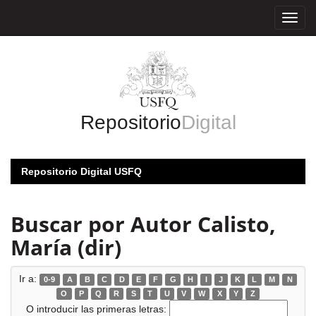
Skip
navigation
Repositorio
Digital
Repositorio Digital USFQ
Buscar por Autor Calisto,
María (dir)
Ir a:
0-9
A
B
C
D
E
F
G
H
I
J
K
L
M
N
O
P
Q
R
S
T
U
V
W
X
Y
Z
O introducir las primeras letras: