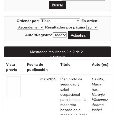
Ordenar por:
En orden:
Resultados por página
Autor/Registro:
Mostrando resultados 2 a 2 de 2
< Anterior
Vista
Fecha de
Título
Autor(es)
previa
publicación
mar-2015
Plan piloto de
Calisto,
seguridad y
María
salud
(dir)
;
ocupacional
Naranjo
para la industria
Vásconez,
maderera
Andrea
basado en el
Isabel