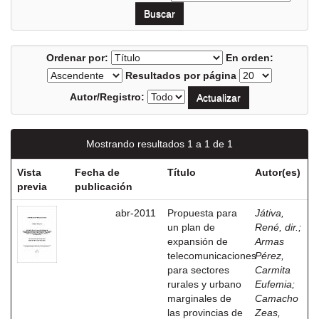
Ordenar por:
En orden:
Resultados por página
Autor/Registro:
Mostrando resultados 1 a 1 de 1
Vista
Fecha de
Título
Autor(es)
previa
publicación
abr-2011
Propuesta para
Játiva,
un plan de
René, dir.
;
expansión de
Armas
telecomunicaciones
Pérez,
para sectores
Carmita
rurales y urbano
Eufemia
;
marginales de
Camacho
las provincias de
Zeas,