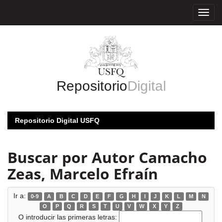
Skip
navigation
Repositorio
Digital
Repositorio Digital USFQ
Buscar por Autor Camacho
Zeas, Marcelo Efraín
Ir a:
0-9
A
B
C
D
E
F
G
H
I
J
K
L
M
N
O
P
Q
R
S
T
U
V
W
X
Y
Z
O introducir las primeras letras: