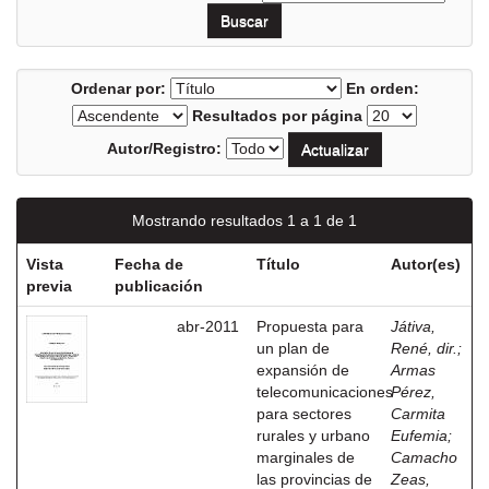
Ordenar por:
En orden:
Resultados por página
Autor/Registro:
Mostrando resultados 1 a 1 de 1
Vista
Fecha de
Título
Autor(es)
previa
publicación
abr-2011
Propuesta para
Játiva,
un plan de
René, dir.
;
expansión de
Armas
telecomunicaciones
Pérez,
para sectores
Carmita
rurales y urbano
Eufemia
;
marginales de
Camacho
las provincias de
Zeas,