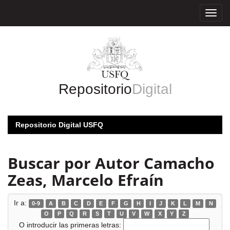
Skip
navigation
Repositorio
Digital
Repositorio Digital USFQ
Buscar por Autor Camacho
Zeas, Marcelo Efraín
Ir a:
0-9
A
B
C
D
E
F
G
H
I
J
K
L
M
N
O
P
Q
R
S
T
U
V
W
X
Y
Z
O introducir las primeras letras: