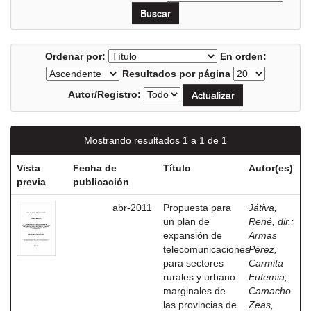
Ordenar por:
En orden:
Resultados por página
Autor/Registro:
Mostrando resultados 1 a 1 de 1
Vista
Fecha de
Título
Autor(es)
previa
publicación
abr-2011
Propuesta para
Játiva,
un plan de
René, dir.
;
expansión de
Armas
telecomunicaciones
Pérez,
para sectores
Carmita
rurales y urbano
Eufemia
;
marginales de
Camacho
las provincias de
Zeas,