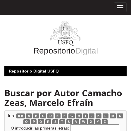
Skip
navigation
Repositorio
Digital
Repositorio Digital USFQ
Buscar por Autor Camacho
Zeas, Marcelo Efraín
Ir a:
0-9
A
B
C
D
E
F
G
H
I
J
K
L
M
N
O
P
Q
R
S
T
U
V
W
X
Y
Z
O introducir las primeras letras: