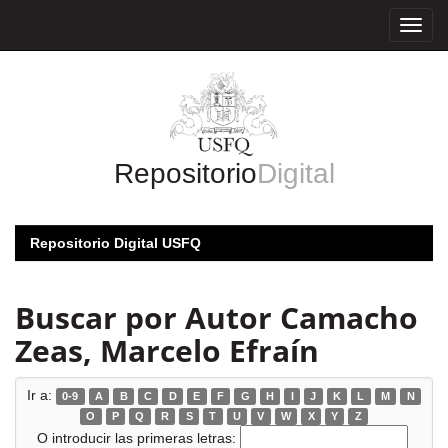
Skip
navigation
Repositorio
Digital
Repositorio Digital USFQ
Buscar por Autor Camacho
Zeas, Marcelo Efraín
Ir a:
0-9
A
B
C
D
E
F
G
H
I
J
K
L
M
N
O
P
Q
R
S
T
U
V
W
X
Y
Z
O introducir las primeras letras: