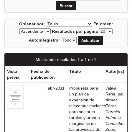
Ordenar por:
En orden:
Resultados por página
Autor/Registro:
Mostrando resultados 1 a 1 de 1
Vista
Fecha de
Título
Autor(es)
previa
publicación
abr-2011
Propuesta para
Játiva,
un plan de
René, dir.
;
expansión de
Armas
telecomunicaciones
Pérez,
para sectores
Carmita
rurales y urbano
Eufemia
;
marginales de
Camacho
las provincias de
Zeas,