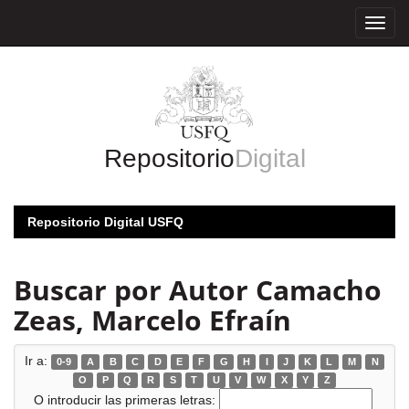
Skip
navigation
Repositorio
Digital
Repositorio Digital USFQ
Buscar por Autor Camacho
Zeas, Marcelo Efraín
Ir a:
0-9
A
B
C
D
E
F
G
H
I
J
K
L
M
N
O
P
Q
R
S
T
U
V
W
X
Y
Z
O introducir las primeras letras: