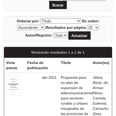
Ordenar por:
En orden:
Resultados por página
Autor/Registro:
Mostrando resultados 1 a 1 de 1
Vista
Fecha de
Título
Autor(es)
previa
publicación
abr-2011
Propuesta para
Játiva,
un plan de
René, dir.
;
expansión de
Armas
telecomunicaciones
Pérez,
para sectores
Carmita
rurales y urbano
Eufemia
;
marginales de
Camacho
las provincias de
Zeas,