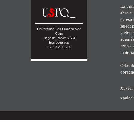
La bibl
abre su
de est
selecci
Universidad San Francisco de
y elect
Quito
Diego de Robles y Vía
además 
Interoceánica
revista
+593 2 297 1700
materia
Orland
obrach
Xavier 
xpalac