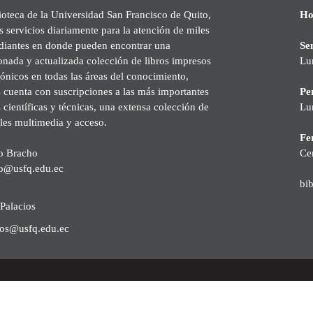
ioteca de la Universidad San Francisco de Quito,
Ho
s servicios diariamente para la atención de miles
udiantes en donde pueden encontrar una
Se
onada y actualizada colección de libros impresos
Lu
rónicos en todas las áreas del conocimiento,
cuenta con suscripciones a las más importantes
Pe
s científicas y técnicas, una extensa colección de
Lu
les multimedia y acceso.
Fer
o Bracho
Ce
o@usfq.edu.ec
bi
Palacios
ios@usfq.edu.ec