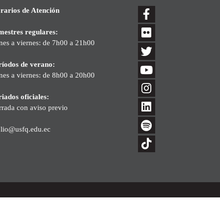
rarios de Atención
mestres regulares:
nes a viernes: de 7h00 a 21h00
ríodos de verano:
nes a viernes: de 8h00 a 20h00
iados oficiales:
rrada con aviso previo
blio@usfq.edu.ec