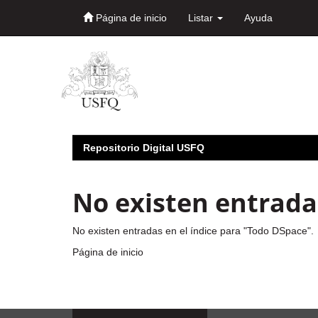
Página de inicio
Listar
Ayuda
Skip
navigation
Repositorio Digital USFQ
No existen entradas
No existen entradas en el índice para "Todo DSpace".
Página de inicio