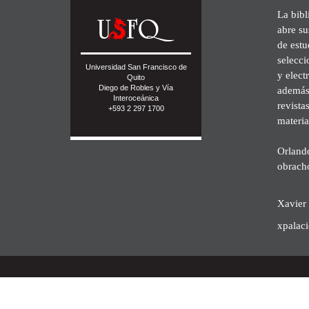
La bibl
abre su
de est
selecci
Universidad San Francisco de
y elect
Quito
Diego de Robles y Vía
además 
Interoceánica
revista
+593 2 297 1700
materia
Orland
obrach
Xavier 
xpalac