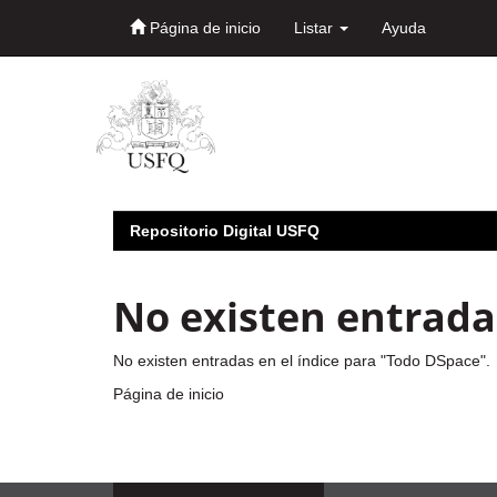
Página de inicio
Listar
Ayuda
Skip
navigation
Repositorio Digital USFQ
No existen entradas
No existen entradas en el índice para "Todo DSpace".
Página de inicio