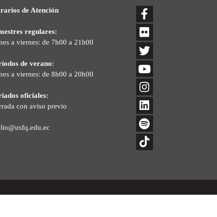
rarios de Atención
mestres regulares:
nes a viernes: de 7h00 a 21h00
ríodos de verano:
nes a viernes: de 8h00 a 20h00
iados oficiales:
rrada con aviso previo
blio@usfq.edu.ec