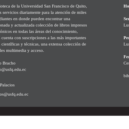
ioteca de la Universidad San Francisco de Quito,
Ho
s servicios diariamente para la atención de miles
udiantes en donde pueden encontrar una
Se
onada y actualizada colección de libros impresos
Lu
rónicos en todas las áreas del conocimiento,
cuenta con suscripciones a las más importantes
Pe
s científicas y técnicas, una extensa colección de
Lu
les multimedia y acceso.
Fer
o Bracho
Ce
o@usfq.edu.ec
bi
Palacios
ios@usfq.edu.ec