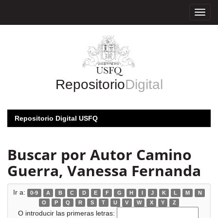
Skip
navigation
Repositorio
Digital
Repositorio Digital USFQ
Buscar por Autor Camino
Guerra, Vanessa Fernanda
Ir a:
0-9
A
B
C
D
E
F
G
H
I
J
K
L
M
N
O
P
Q
R
S
T
U
V
W
X
Y
Z
O introducir las primeras letras: