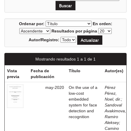
Ordenar por:
En orden:
Resultados por página
Autor/Registro:
Mostrando resultados 1 a 1 de 1
Vista
Fecha de
Título
Autor(es)
previa
publicación
may-2020
On the use of a
Pérez
low-cost
Pérez,
embedded
Noel, dir.
;
system for face
Sandoval
detection and
Avakimova,
recognition
Ramiro
Aleksey
;
Camino