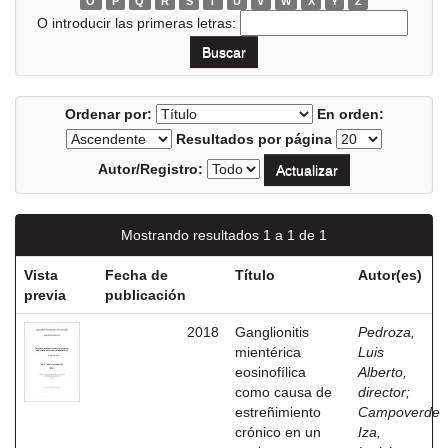
O
P
Q
R
S
T
U
V
W
X
Y
Z
O introducir las primeras letras:
Ordenar por:
En orden:
Resultados por página
Autor/Registro:
Mostrando resultados 1 a 1 de 1
Vista
Fecha de
Título
Autor(es)
previa
publicación
2018
Ganglionitis
Pedroza,
mientérica
Luis
eosinofílica
Alberto,
como causa de
director
;
estreñimiento
Campoverde
crónico en un
Iza,