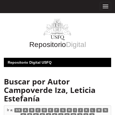
Skip
navigation
Repositorio
Digital
Repositorio Digital USFQ
Buscar por Autor
Campoverde Iza, Leticia
Estefanía
Ir a:
0-9
A
B
C
D
E
F
G
H
I
J
K
L
M
N