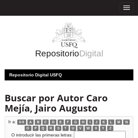
Skip
navigation
Repositorio
Digital
Repositorio Digital USFQ
Buscar por Autor Caro
Mejía, Jairo Augusto
Ir a:
0-9
A
B
C
D
E
F
G
H
I
J
K
L
M
N
O
P
Q
R
S
T
U
V
W
X
Y
Z
O introducir las primeras letras: