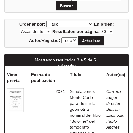
Ordenar por:
En orden:
Resultados por página
Autor/Registro:
Mostrando resultados 3 a 5 de 5
< Anterior
Vista
Fecha de
Título
Autor(es)
previa
publicación
2021
Simulaciones
Carrera,
Monte Carlo
Edgar,
para definir la
director
;
geometría
Buitrón
nominal del filtro
Espinoza,
“Bow-Tie” del
Pablo
tomógrafo
Andrés