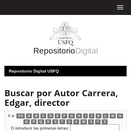
Skip
navigation
Repositorio
Digital
Repositorio Digital USFQ
Buscar por Autor Carrera,
Edgar, director
Ir a:
0-9
A
B
C
D
E
F
G
H
I
J
K
L
M
N
O
P
Q
R
S
T
U
V
W
X
Y
Z
O introducir las primeras letras: