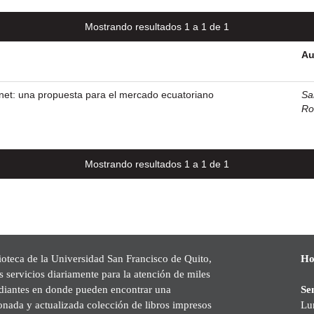
Mostrando resultados 1 a 1 de 1
Au
net: una propuesta para el mercado ecuatoriano
Sa
Ro
Mostrando resultados 1 a 1 de 1
ioteca de la Universidad San Francisco de Quito,
Ho
s servicios diariamente para la atención de miles
udiantes en donde pueden encontrar una
Se
onada y actualizada colección de libros impresos
Lu