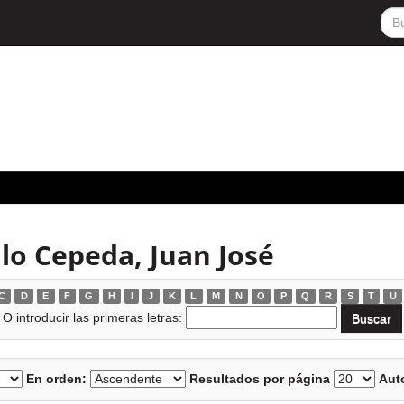
llo Cepeda, Juan José
C
D
E
F
G
H
I
J
K
L
M
N
O
P
Q
R
S
T
U
O introducir las primeras letras:
En orden:
Resultados por página
Auto