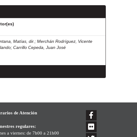
tor(es)
ntana, Matías, dir.
;
Merchán Rodríguez, Vicente
lando
;
Carrillo Cepeda, Juan José
rarios de Atención
mestres regulares:
nes a viernes: de 7h00 a 21h00