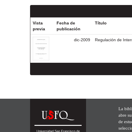
Vista
Fecha de
Título
previa
publicación
dic-2009
Regulación de Inter
La bibl
abre su
de est
selecci
Universidad San Francisco de