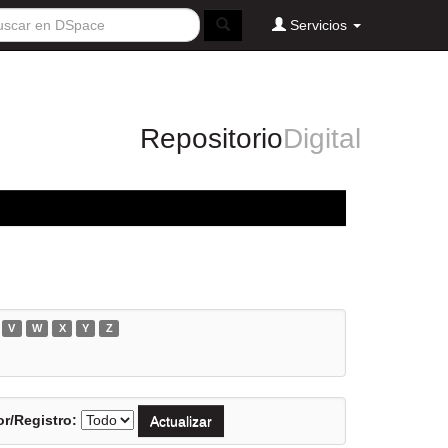
Servicios
Repositorio
Digital
V
W
X
Y
Z
r/Registro: