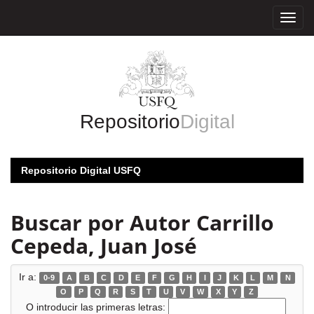
Skip
navigation
Repositorio
Digital
Repositorio Digital USFQ
Buscar por Autor Carrillo
Cepeda, Juan José
Ir a:
0-9
A
B
C
D
E
F
G
H
I
J
K
L
M
N
O
P
Q
R
S
T
U
V
W
X
Y
Z
O introducir las primeras letras: