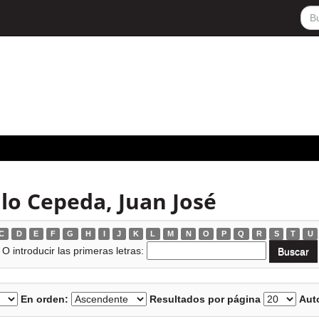
llo Cepeda, Juan José
C
D
E
F
G
H
I
J
K
L
M
N
O
P
Q
R
S
T
U
O introducir las primeras letras:
En orden:
Resultados por página
Auto