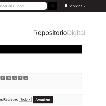
Servicios
Repositorio
Digital
V
W
X
Y
Z
r/Registro: