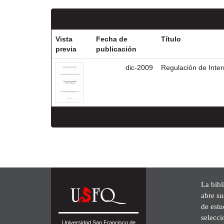
Vista
Fecha de
Título
previa
publicación
dic-2009
Regulación de Inter
La bibl
abre su
de est
selecci
Universidad San Francisco de