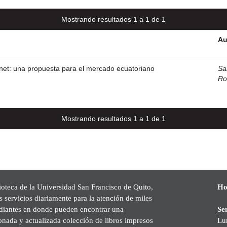
Mostrando resultados 1 a 1 de 1
Au
net: una propuesta para el mercado ecuatoriano
Sa
Ro
Mostrando resultados 1 a 1 de 1
ioteca de la Universidad San Francisco de Quito,
Ho
s servicios diariamente para la atención de miles
udiantes en donde pueden encontrar una
Se
onada y actualizada colección de libros impresos
Lu