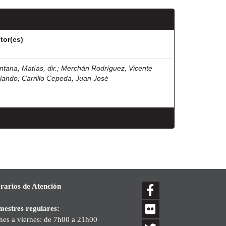
tor(es)
ntana, Matías, dir.
;
Merchán Rodríguez, Vicente
lando
;
Carrillo Cepeda, Juan José
rarios de Atención
mestres regulares:
nes a viernes: de 7h00 a 21h00