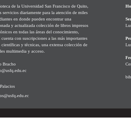
ioteca de la Universidad San Francisco de Quito,
Ho
s servicios diariamente para la atención de miles
udiantes en donde pueden encontrar una
Se
onada y actualizada colección de libros impresos
Lu
rónicos en todas las áreas del conocimiento,
cuenta con suscripciones a las más importantes
Pe
s científicas y técnicas, una extensa colección de
Lu
les multimedia y acceso.
Fer
o Bracho
Ce
o@usfq.edu.ec
bi
Palacios
ios@usfq.edu.ec