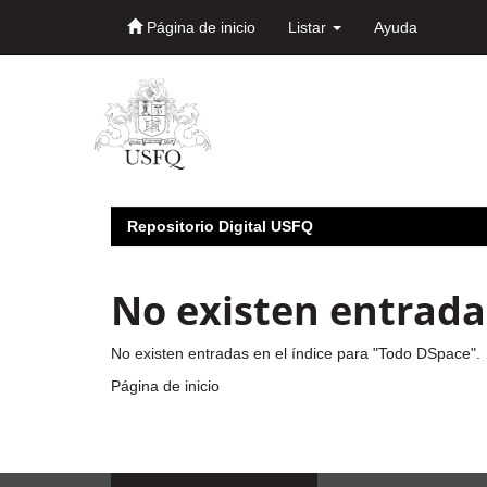
Página de inicio
Listar
Ayuda
Skip
navigation
Repositorio Digital USFQ
No existen entradas
No existen entradas en el índice para "Todo DSpace".
Página de inicio