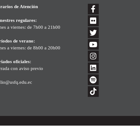
rarios de Atención
mestres regulares:
nes a viernes: de 7h00 a 21h00
ríodos de verano:
nes a viernes: de 8h00 a 20h00
iados oficiales:
rrada con aviso previo
blio@usfq.edu.ec