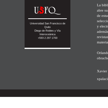
La bibl
abre su
de est
selecci
Universidad San Francisco de
y elect
Quito
Diego de Robles y Vía
además 
Interoceánica
revista
+593 2 297 1700
materia
Orland
obrach
Xavier 
xpalac