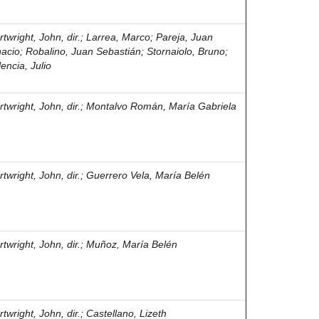
twright, John, dir.
;
Larrea, Marco
;
Pareja, Juan
nacio
;
Robalino, Juan Sebastián
;
Stornaiolo, Bruno
;
encia, Julio
twright, John, dir.
;
Montalvo Román, María Gabriela
twright, John, dir.
;
Guerrero Vela, María Belén
twright, John, dir.
;
Muñoz, María Belén
twright, John, dir.
;
Castellano, Lizeth