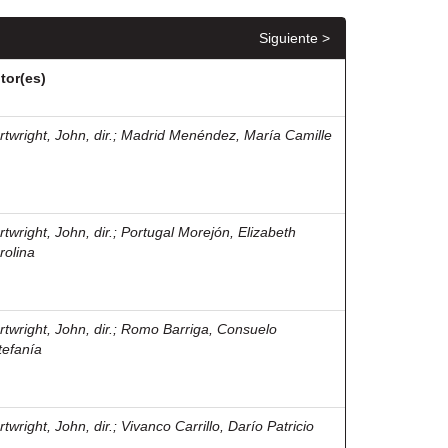
Siguiente >
tor(es)
twright, John, dir.
;
Madrid Menéndez, María Camille
twright, John, dir.
;
Portugal Morejón, Elizabeth
rolina
twright, John, dir.
;
Romo Barriga, Consuelo
tefanía
twright, John, dir.
;
Vivanco Carrillo, Darío Patricio