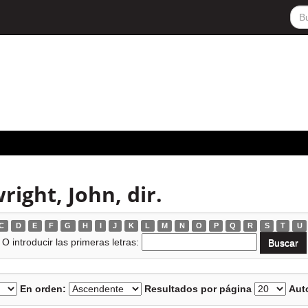
ight, John, dir.
C
D
E
F
G
H
I
J
K
L
M
N
O
P
Q
R
S
T
U
O introducir las primeras letras:
En orden:
Resultados por página
Auto