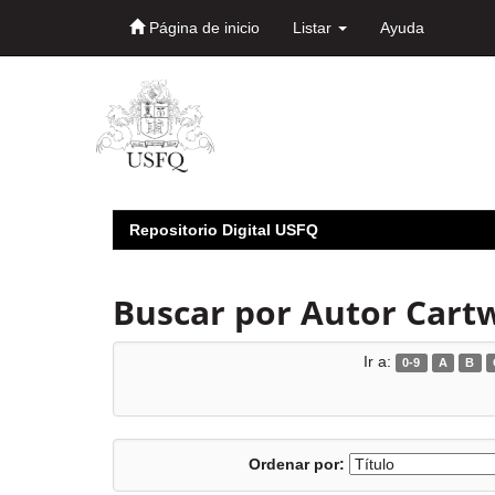
Página de inicio
Listar
Ayuda
Skip
navigation
Repositorio Digital USFQ
Buscar por Autor Cartwr
Ir a:
0-9
A
B
Ordenar por: