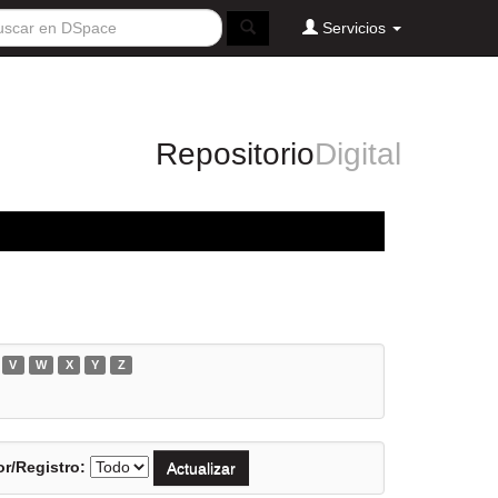
Servicios
Repositorio
Digital
V
W
X
Y
Z
r/Registro: