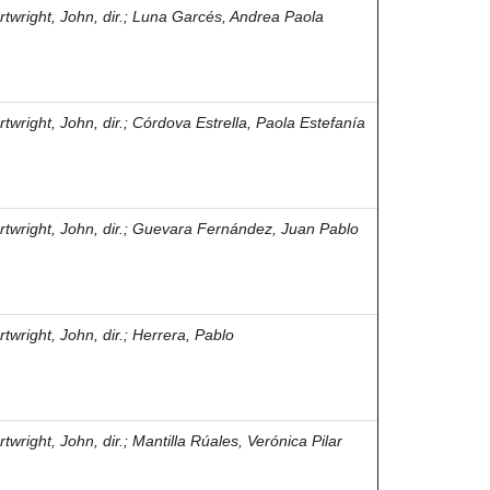
twright, John, dir.
;
Luna Garcés, Andrea Paola
twright, John, dir.
;
Córdova Estrella, Paola Estefanía
twright, John, dir.
;
Guevara Fernández, Juan Pablo
twright, John, dir.
;
Herrera, Pablo
twright, John, dir.
;
Mantilla Rúales, Verónica Pilar