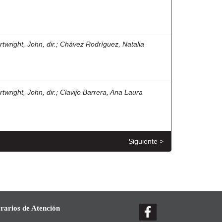
twright, John, dir.
;
Chávez Rodríguez, Natalia
twright, John, dir.
;
Clavijo Barrera, Ana Laura
Siguiente >
rarios de Atención