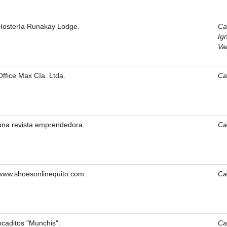
 Hostería Runakay Lodge.
Car
Ig
Val
Office Max Cía. Ltda.
Car
 una revista emprendedora.
Car
 www.shoesonlinequito.com.
Car
caditos "Munchis".
Car