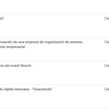
s”.
Car
 creación de una empresa de organización de eventos
Car
ctor empresarial.
io del snack Smuch.
Car
da rápida mexicana : "Guacamole".
Car