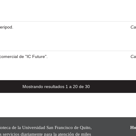
eripod.
Car
comercial de "IC Future".
Car
Mostrando resultados 1 a 20 de 30
ioteca de la Universidad San Francisco de Quito,
Ho
s servicios diariamente para la atención de miles