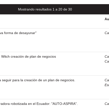
Mostrando resultados 1 a 20 de 30
Au
eva forma de desayunar"
Car
 Witch creación de plan de negocios
Car
Ca
a seguir para la creación de un plan de negocios.
Car
Es
piradora robotizada en el Ecuador: "AUTO-ASPIRA".
Car