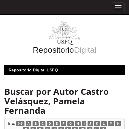
Skip
navigation
Repositorio
Digital
Repositorio Digital USFQ
Buscar por Autor Castro
Velásquez, Pamela
Fernanda
Ir a:
0-9
A
B
C
D
E
F
G
H
I
J
K
L
M
N