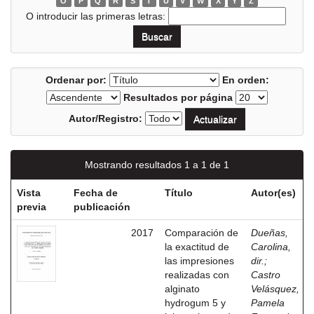
O
P
Q
R
S
T
U
V
W
X
Y
Z
O introducir las primeras letras:
Ordenar por:
En orden:
Resultados por página
Autor/Registro:
Mostrando resultados 1 a 1 de 1
Vista
Fecha de
Título
Autor(es)
previa
publicación
2017
Comparación de
Dueñas,
la exactitud de
Carolina,
las impresiones
dir.
;
realizadas con
Castro
alginato
Velásquez,
hydrogum 5 y
Pamela