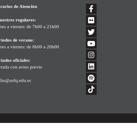
rarios de Atención
mestres regulares:
nes a viernes: de 7h00 a 21h00
ríodos de verano:
nes a viernes: de 8h00 a 20h00
iados oficiales:
rrada con aviso previo
blio@usfq.edu.ec