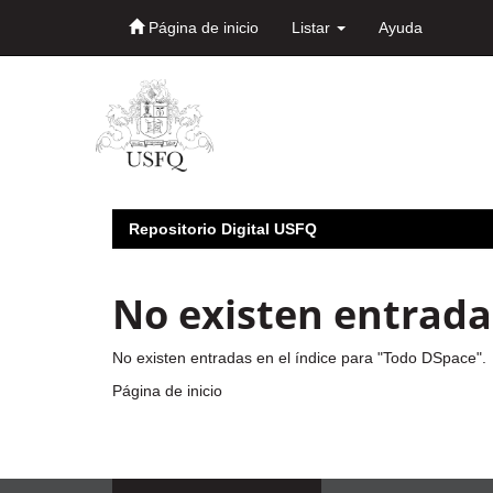
Página de inicio
Listar
Ayuda
Skip
navigation
Repositorio Digital USFQ
No existen entradas
No existen entradas en el índice para "Todo DSpace".
Página de inicio