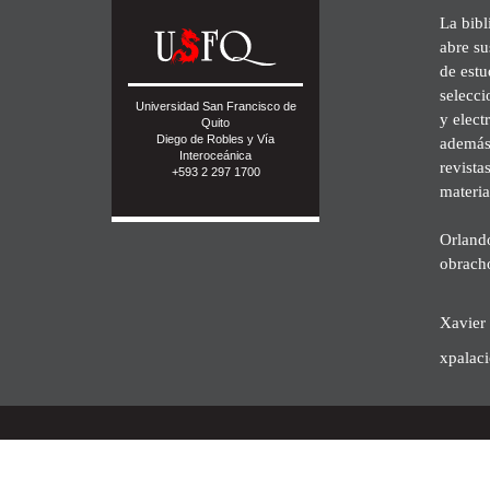
La bibl
abre su
de est
selecci
Universidad San Francisco de
y elect
Quito
Diego de Robles y Vía
además 
Interoceánica
revista
+593 2 297 1700
materia
Orland
obrach
Xavier 
xpalac