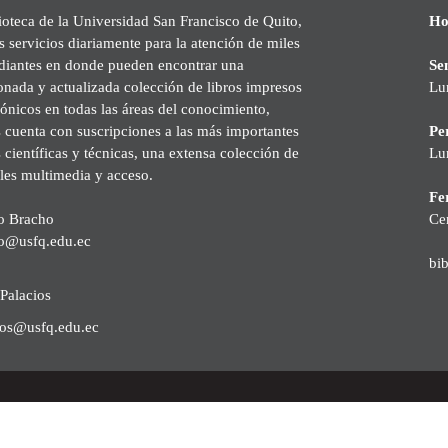
ioteca de la Universidad San Francisco de Quito,
Ho
s servicios diariamente para la atención de miles
udiantes en donde pueden encontrar una
Se
onada y actualizada colección de libros impresos
Lu
rónicos en todas las áreas del conocimiento,
cuenta con suscripciones a las más importantes
Pe
s científicas y técnicas, una extensa colección de
Lu
les multimedia y acceso.
Fer
o Bracho
Ce
o@usfq.edu.ec
bi
Palacios
ios@usfq.edu.ec