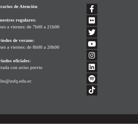
rarios de Atención
mestres regulares:
nes a viernes: de 7h00 a 21h00
ríodos de verano:
nes a viernes: de 8h00 a 20h00
iados oficiales:
rrada con aviso previo
blio@usfq.edu.ec