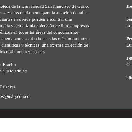
ioteca de la Universidad San Francisco de Quito,
Ho
s servicios diariamente para la atención de miles
udiantes en donde pueden encontrar una
Se
onada y actualizada colección de libros impresos
Lu
rónicos en todas las áreas del conocimiento,
cuenta con suscripciones a las más importantes
Pe
s científicas y técnicas, una extensa colección de
Lu
les multimedia y acceso.
Fer
o Bracho
Ce
o@usfq.edu.ec
bi
Palacios
ios@usfq.edu.ec