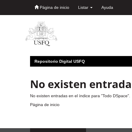
Página de inicio
Listar
Ayuda
Skip
navigation
Repositorio Digital USFQ
No existen entradas
No existen entradas en el índice para "Todo DSpace".
Página de inicio