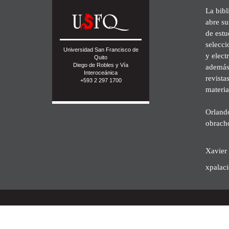
La bibl
abre su
de est
selecci
Universidad San Francisco de
y elect
Quito
Diego de Robles y Vía
además 
Interoceánica
revista
+593 2 297 1700
materia
Orland
obrach
Xavier 
xpalac