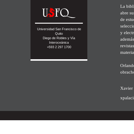
La bibl
abre su
de est
selecci
Universidad San Francisco de
y elect
Quito
Diego de Robles y Vía
además 
Interoceánica
revista
+593 2 297 1700
materia
Orland
obrach
Xavier 
xpalac