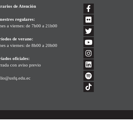
rarios de Atención
mestres regulares:
nes a viernes: de 7h00 a 21h00
ríodos de verano:
nes a viernes: de 8h00 a 20h00
iados oficiales:
rrada con aviso previo
blio@usfq.edu.ec