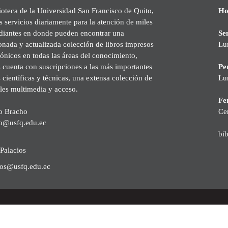
ioteca de la Universidad San Francisco de Quito,
Ho
s servicios diariamente para la atención de miles
udiantes en donde pueden encontrar una
Se
onada y actualizada colección de libros impresos
Lu
rónicos en todas las áreas del conocimiento,
cuenta con suscripciones a las más importantes
Pe
s científicas y técnicas, una extensa colección de
Lu
les multimedia y acceso.
Fer
o Bracho
Ce
o@usfq.edu.ec
bi
Palacios
ios@usfq.edu.ec