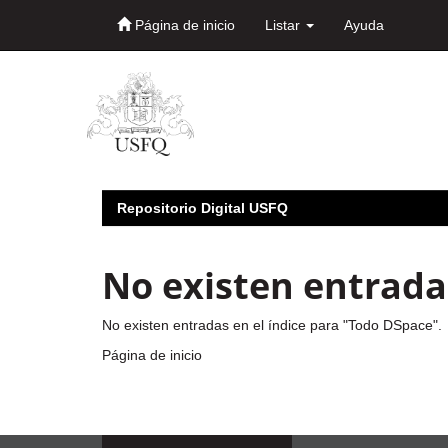
Página de inicio
Listar
Ayuda
Skip
navigation
Repositorio Digital USFQ
No existen entradas
No existen entradas en el índice para "Todo DSpace".
Página de inicio