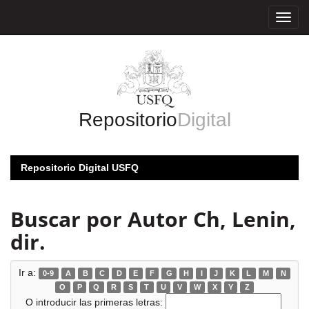
Skip
navigation
Repositorio
Digital
Repositorio Digital USFQ
Buscar por Autor Ch, Lenin,
dir.
Ir a:
0-9
A
B
C
D
E
F
G
H
I
J
K
L
M
N
O
P
Q
R
S
T
U
V
W
X
Y
Z
O introducir las primeras letras: