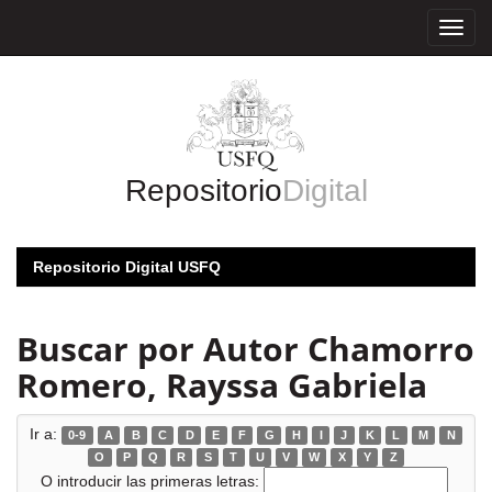
Skip
navigation
Repositorio
Digital
Repositorio Digital USFQ
Buscar por Autor Chamorro
Romero, Rayssa Gabriela
Ir a:
0-9
A
B
C
D
E
F
G
H
I
J
K
L
M
N
O
P
Q
R
S
T
U
V
W
X
Y
Z
O introducir las primeras letras: