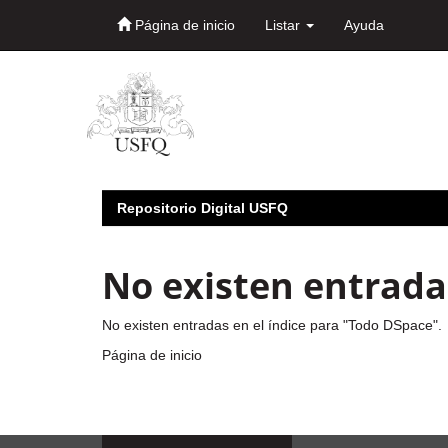
Página de inicio
Listar
Ayuda
Skip
navigation
Repositorio Digital USFQ
No existen entradas
No existen entradas en el índice para "Todo DSpace".
Página de inicio