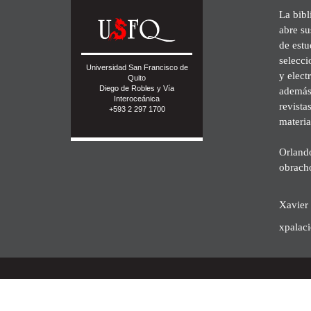
La bibl
abre su
de est
selecci
Universidad San Francisco de
y elect
Quito
Diego de Robles y Vía
además 
Interoceánica
revista
+593 2 297 1700
materia
Orland
obrach
Xavier 
xpalac