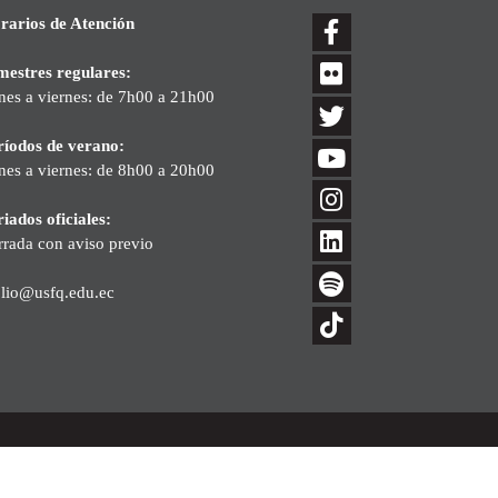
rarios de Atención
mestres regulares:
nes a viernes: de 7h00 a 21h00
ríodos de verano:
nes a viernes: de 8h00 a 20h00
iados oficiales:
rrada con aviso previo
blio@usfq.edu.ec