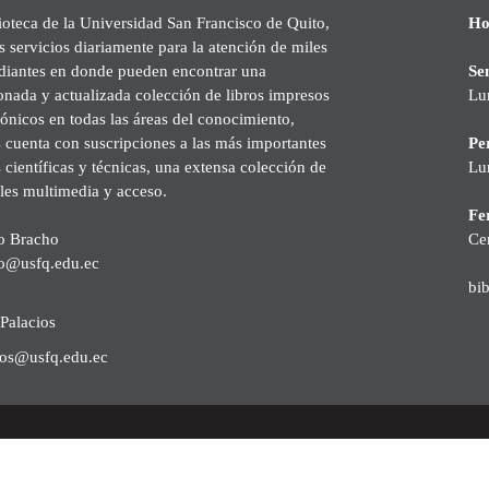
ioteca de la Universidad San Francisco de Quito,
Ho
s servicios diariamente para la atención de miles
udiantes en donde pueden encontrar una
Se
onada y actualizada colección de libros impresos
Lu
rónicos en todas las áreas del conocimiento,
cuenta con suscripciones a las más importantes
Pe
s científicas y técnicas, una extensa colección de
Lu
les multimedia y acceso.
Fer
o Bracho
Ce
o@usfq.edu.ec
bi
Palacios
ios@usfq.edu.ec