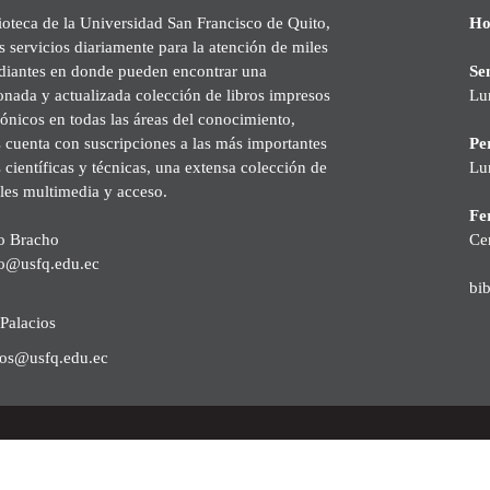
ioteca de la Universidad San Francisco de Quito,
Ho
s servicios diariamente para la atención de miles
udiantes en donde pueden encontrar una
Se
onada y actualizada colección de libros impresos
Lu
rónicos en todas las áreas del conocimiento,
cuenta con suscripciones a las más importantes
Pe
s científicas y técnicas, una extensa colección de
Lu
les multimedia y acceso.
Fer
o Bracho
Ce
o@usfq.edu.ec
bi
Palacios
ios@usfq.edu.ec