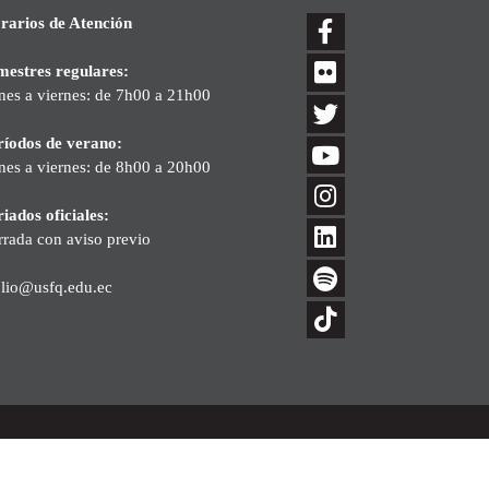
rarios de Atención
mestres regulares:
nes a viernes: de 7h00 a 21h00
ríodos de verano:
nes a viernes: de 8h00 a 20h00
iados oficiales:
rrada con aviso previo
blio@usfq.edu.ec