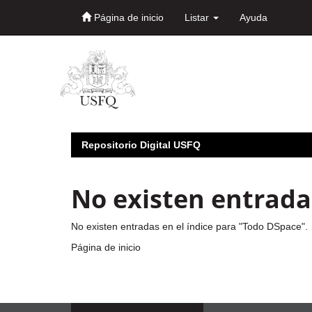
Página de inicio
Listar
Ayuda
Skip
navigation
Repositorio Digital USFQ
No existen entradas
No existen entradas en el índice para "Todo DSpace".
Página de inicio