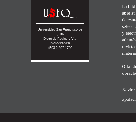
La bibl
abre su
de est
selecci
Universidad San Francisco de
y elect
Quito
Diego de Robles y Vía
además 
Interoceánica
revista
+593 2 297 1700
materia
Orland
obrach
Xavier 
xpalac